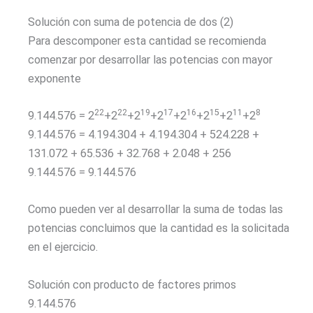
Solución con suma de potencia de dos (2)
Para descomponer esta cantidad se recomienda
comenzar por desarrollar las potencias con mayor
exponente
22
22
19
17
16
15
11
8
9.144.576 = 2
+2
+2
+2
+2
+2
+2
+2
9.144.576 = 4.194.304 + 4.194.304 + 524.228 +
131.072 + 65.536 + 32.768 + 2.048 + 256
9.144.576 = 9.144.576
Como pueden ver al desarrollar la suma de todas las
potencias concluimos que la cantidad es la solicitada
en el ejercicio.
Solución con producto de factores primos
9.144.576